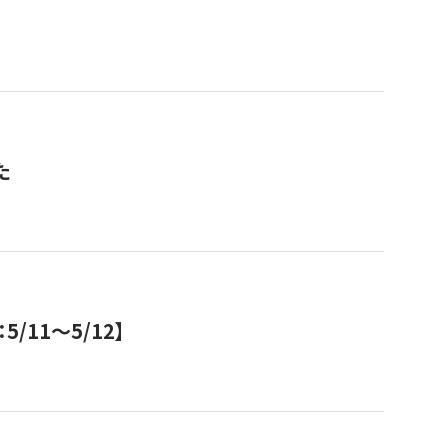
た
11～5/12】