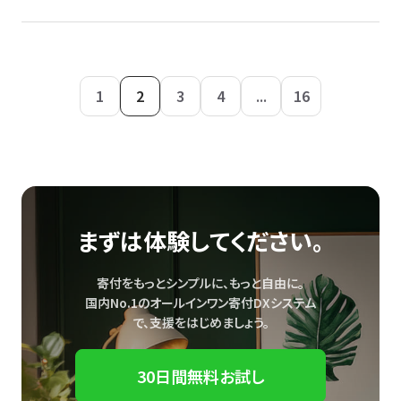
1
2
3
4
...
16
まずは体験してください。
寄付をもっとシンプルに、もっと自由に。
国内No.1のオールインワン寄付DXシステム
で、
支援をはじめましょう。
30日間無料お試し