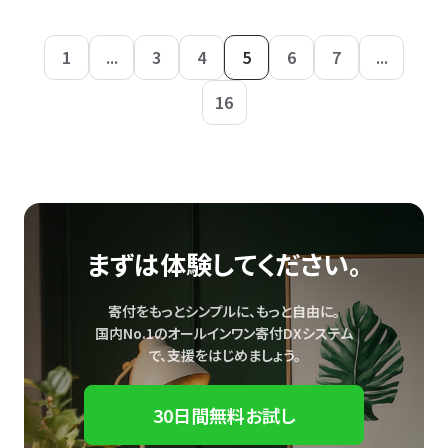
1
...
3
4
5
6
7
...
16
まずは体験してください。
寄付をもっとシンプルに、もっと自由に。
国内No.1のオールインワン寄付DXシステム
で、
支援をはじめましょう。
30日間無料お試し