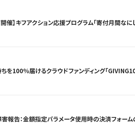
12/7開催】キフアクション応援プログラム「寄付月間なに
を100％届けるクラウドファンディング「GIVING100 b
障害報告：金額指定パラメータ使用時の決済フォーム