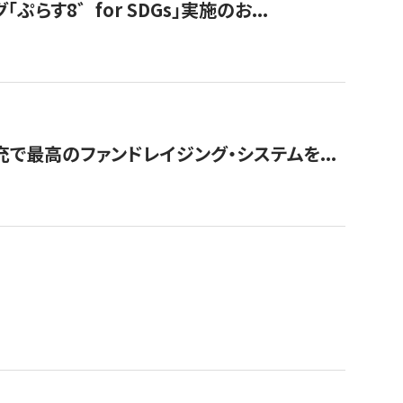
す8゛for SDGs」実施のお...
で最高のファンドレイジング・システムを...