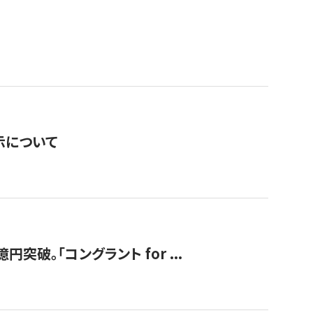
表示について
破。「コングラント for ...