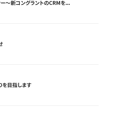
ナー〜新コングラントのCRMを...
せ
りを目指します