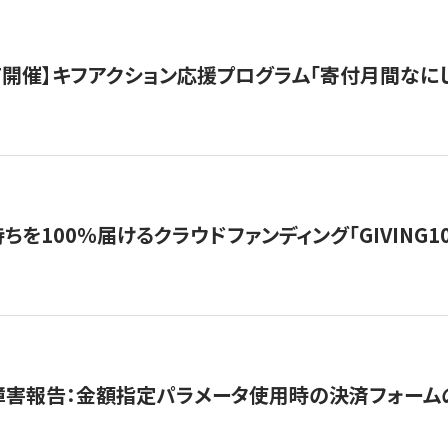
12/7開催】キフアクション応援プログラム「寄付月間なに
を100％届けるクラウドファンディング「GIVING100 b
障害報告：金額指定パラメータ使用時の決済フォーム