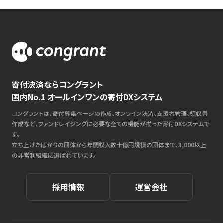
寄付決済ならコングラント
国内No.1 オールインワンの寄付DXシステム
コングラントは、寄付募集ページの作成、オンライン決済、支援者管理、領収書
作成など、ファンドレイジングに必要な全ての機能が揃った寄付DXシステムで
す。
立ち上げたばかりの団体から年間収入数十億円規模の団体まで、3,000以上
の非営利組織に選ばれています。
採用情報
運営会社