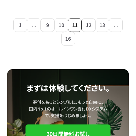
1
...
9
10
11
12
13
...
16
まずは体験してください。
寄付をもっとシンプルに、もっと自由に。
国内No.1のオールインワン寄付DXシステム
で、
支援をはじめましょう。
30日間無料お試し