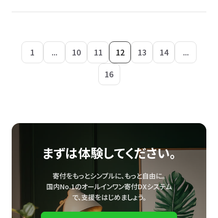
1
...
10
11
12
13
14
...
16
まずは体験してください。
寄付をもっとシンプルに、もっと自由に。
国内No.1のオールインワン寄付DXシステム
で、
支援をはじめましょう。