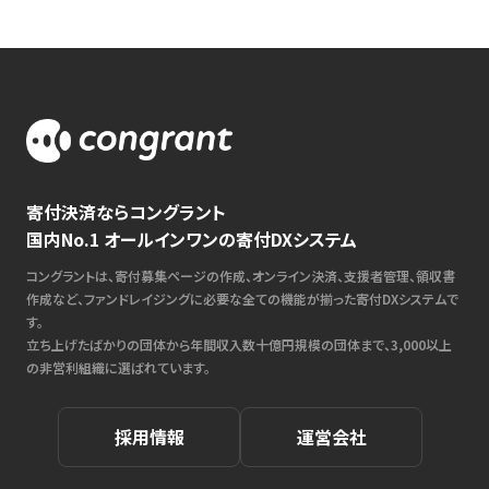
寄付決済ならコングラント
国内No.1 オールインワンの寄付DXシステム
コングラントは、寄付募集ページの作成、オンライン決済、支援者管理、領収書
作成など、ファンドレイジングに必要な全ての機能が揃った寄付DXシステムで
す。
立ち上げたばかりの団体から年間収入数十億円規模の団体まで、3,000以上
の非営利組織に選ばれています。
採用情報
運営会社