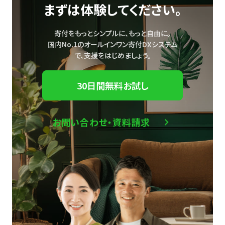
まずは体験してください。
寄付をもっとシンプルに、もっと自由に。
国内No.1のオールインワン寄付DXシステム
で、
支援をはじめましょう。
30日間無料お試し
お問い合わせ・資料請求