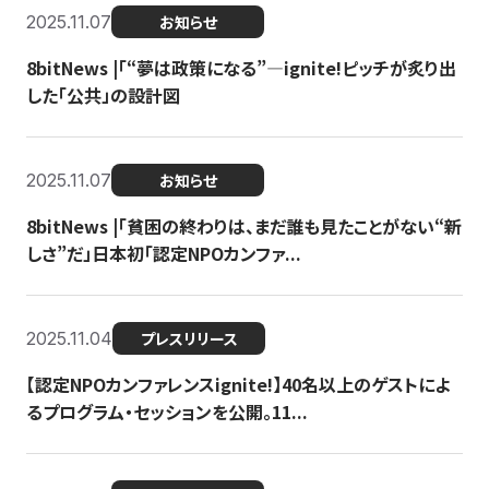
2025.11.07
お知らせ
8bitNews |「“夢は政策になる”—ignite!ピッチが炙り出
した「公共」の設計図
2025.11.07
お知らせ
8bitNews |「貧困の終わりは、まだ誰も見たことがない“新
しさ”だ」日本初「認定NPOカンファ...
2025.11.04
プレスリリース
【認定NPOカンファレンスignite!】40名以上のゲストによ
るプログラム・セッションを公開。11...