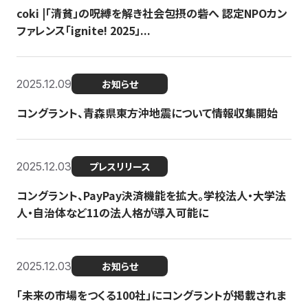
coki |「清貧」の呪縛を解き社会包摂の砦へ 認定NPOカン
ファレンス「ignite! 2025」...
2025.12.09
お知らせ
コングラント、青森県東方沖地震について情報収集開始
2025.12.03
プレスリリース
コングラント、PayPay決済機能を拡大。学校法人・大学法
人・自治体など11の法人格が導入可能に
2025.12.03
お知らせ
「未来の市場をつくる100社」にコングラントが掲載されま