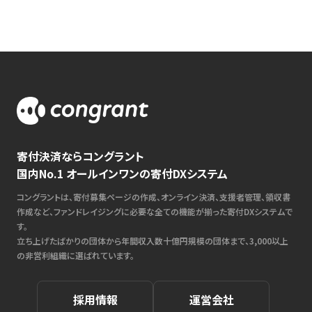
寄付決済ならコングラント
国内No.1 オールインワンの寄付DXシステム
コングラントは、寄付募集ページの作成、オンライン決済、支援者管理、領収書
作成など、ファンドレイジングに必要な全ての機能が揃った寄付DXシステムで
す。
立ち上げたばかりの団体から年間収入数十億円規模の団体まで、3,000以上
の非営利組織に選ばれています。
採用情報
運営会社