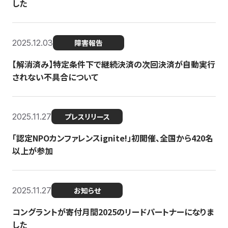
した
2025.12.03
障害報告
【解消済み】特定条件下で継続決済の次回決済が自動実行
されない不具合について
2025.11.27
プレスリリース
「認定NPOカンファレンスignite!」初開催、全国から420名
以上が参加
2025.11.27
お知らせ
コングラントが寄付月間2025のリードパートナーになりま
した