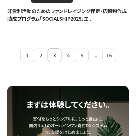
非営利活動のためのファンドレイジング伴走・広報物作成
助成プログラム「SOCIALSHIP2025」エ...
1
2
3
4
5
...
16
まずは体験してください。
寄付をもっとシンプルに、もっと自由に。
国内No.1のオールインワン寄付DXシステム
で、
支援をはじめましょう。