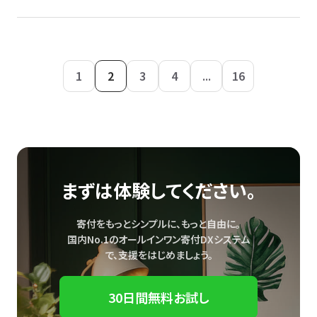
1
2
3
4
...
16
まずは体験してください。
寄付をもっとシンプルに、もっと自由に。
国内No.1のオールインワン寄付DXシステム
で、
支援をはじめましょう。
30日間無料お試し