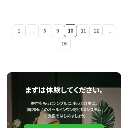
1
...
8
9
10
11
12
...
16
まずは体験してください。
寄付をもっとシンプルに、もっと自由に。
国内No.1のオールインワン寄付DXシステム
で、
支援をはじめましょう。