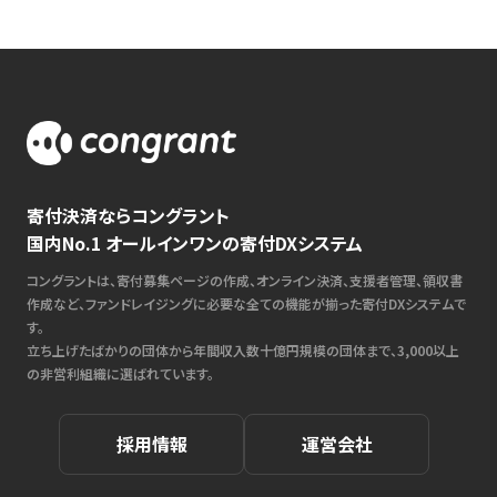
寄付決済ならコングラント
国内No.1 オールインワンの寄付DXシステム
コングラントは、寄付募集ページの作成、オンライン決済、支援者管理、領収書
作成など、ファンドレイジングに必要な全ての機能が揃った寄付DXシステムで
す。
立ち上げたばかりの団体から年間収入数十億円規模の団体まで、3,000以上
の非営利組織に選ばれています。
採用情報
運営会社