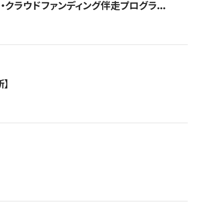
クラウドファンディング伴走プログラ...
新】