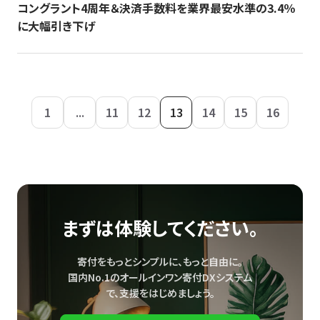
コングラント4周年＆決済手数料を業界最安水準の3.4％
に大幅引き下げ
1
...
11
12
13
14
15
16
まずは体験してください。
寄付をもっとシンプルに、もっと自由に。
国内No.1のオールインワン寄付DXシステム
で、
支援をはじめましょう。