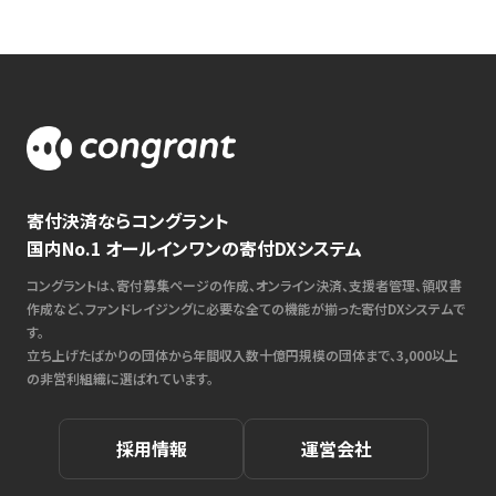
寄付決済ならコングラント
国内No.1 オールインワンの寄付DXシステム
コングラントは、寄付募集ページの作成、オンライン決済、支援者管理、領収書
作成など、ファンドレイジングに必要な全ての機能が揃った寄付DXシステムで
す。
立ち上げたばかりの団体から年間収入数十億円規模の団体まで、3,000以上
の非営利組織に選ばれています。
採用情報
運営会社