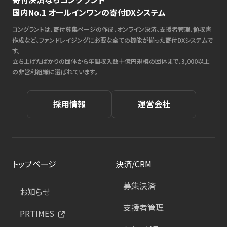
国内No.1 オールインワンの寄付DXシステム
コングラントは、寄付募集ページの作成、オンライン決済、支援者管理、領収書
作成など、ファンドレイジングに必要な全ての機能が揃った寄付DXシステムで
す。
立ち上げたばかりの団体から年間収入数十億円規模の団体まで、3,000以上
の非営利組織に選ばれています。
採用情報
運営会社
トップページ
決済/CRM
募集決済
お知らせ
支援者管理
PRTIMES