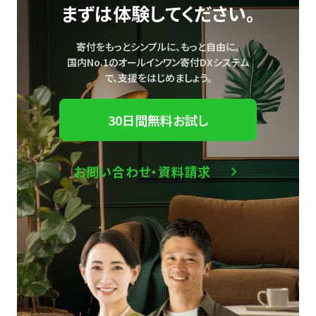
まずは体験してください。
寄付をもっとシンプルに、もっと自由に。
国内No.1のオールインワン寄付DXシステム
で、
支援をはじめましょう。
30日間無料お試し
お問い合わせ・資料請求