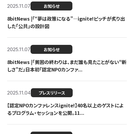
2025.11.07
お知らせ
8bitNews |「“夢は政策になる”—ignite!ピッチが炙り出
した「公共」の設計図
2025.11.07
お知らせ
8bitNews |「貧困の終わりは、まだ誰も見たことがない“新
しさ”だ」日本初「認定NPOカンファ...
2025.11.04
プレスリリース
【認定NPOカンファレンスignite!】40名以上のゲストによ
るプログラム・セッションを公開。11...