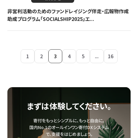
非営利活動のためのファンドレイジング伴走・広報物作成
助成プログラム「SOCIALSHIP2025」エ...
1
2
3
4
5
...
16
まずは体験してください。
寄付をもっとシンプルに、もっと自由に。
国内No.1のオールインワン寄付DXシステム
で、
支援をはじめましょう。