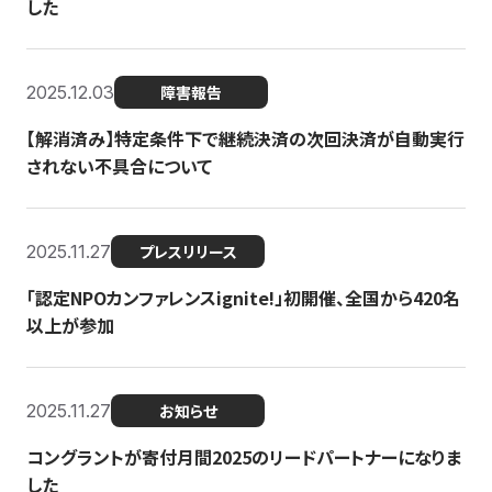
した
2025.12.03
障害報告
【解消済み】特定条件下で継続決済の次回決済が自動実行
されない不具合について
2025.11.27
プレスリリース
「認定NPOカンファレンスignite!」初開催、全国から420名
以上が参加
2025.11.27
お知らせ
コングラントが寄付月間2025のリードパートナーになりま
した