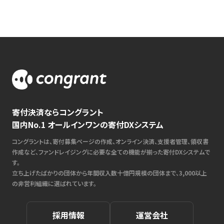
寄付決済ならコングラント
国内No.1 オールインワンの寄付DXシステム
コングラントは、寄付募集ページの作成、オンライン決済、支援者管理、領収書
作成など、ファンドレイジングに必要な全ての機能が揃った寄付DXシステムで
す。
立ち上げたばかりの団体から年間収入数十億円規模の団体まで、3,000以上
の非営利組織に選ばれています。
採用情報
運営会社