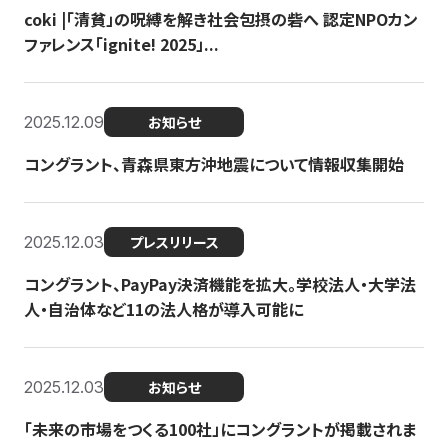
coki |「清貧」の呪縛を解き社会包摂の砦へ 認定NPOカン
ファレンス「ignite! 2025」...
2025.12.09
お知らせ
コングラント、青森県東方沖地震について情報収集開始
2025.12.03
プレスリリース
コングラント、PayPay決済機能を拡大。学校法人・大学法
人・自治体など11の法人格が導入可能に
2025.12.03
お知らせ
「未来の市場をつくる100社」にコングラントが掲載されま