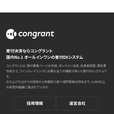
寄付決済ならコングラント
国内No.1 オールインワンの寄付DXシステム
コングラントは、寄付募集ページの作成、オンライン決済、支援者管理、領収書
作成など、ファンドレイジングに必要な全ての機能が揃った寄付DXシステムで
す。
立ち上げたばかりの団体から年間収入数十億円規模の団体まで、3,000以上
の非営利組織に選ばれています。
採用情報
運営会社