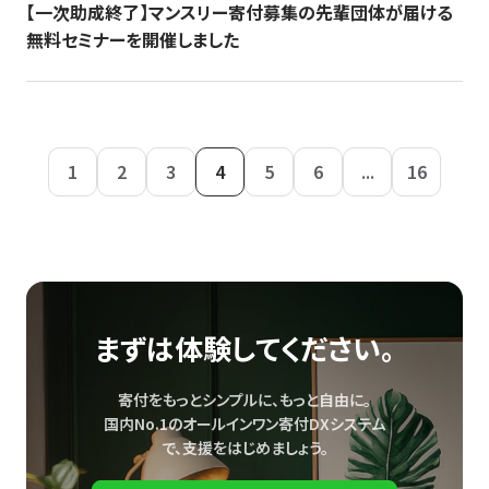
【一次助成終了】マンスリー寄付募集の先輩団体が届ける
無料セミナーを開催しました
1
2
3
4
5
6
...
16
まずは体験してください。
寄付をもっとシンプルに、もっと自由に。
国内No.1のオールインワン寄付DXシステム
で、
支援をはじめましょう。