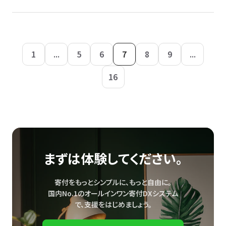
1
...
5
6
7
8
9
...
16
まずは体験してください。
寄付をもっとシンプルに、もっと自由に。
国内No.1のオールインワン寄付DXシステム
で、
支援をはじめましょう。