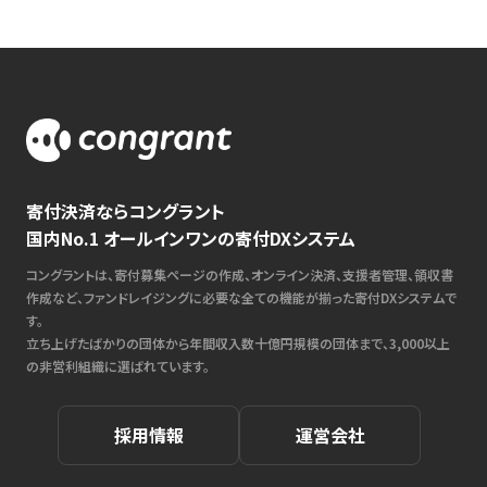
寄付決済ならコングラント
国内No.1 オールインワンの寄付DXシステム
コングラントは、寄付募集ページの作成、オンライン決済、支援者管理、領収書
作成など、ファンドレイジングに必要な全ての機能が揃った寄付DXシステムで
す。
立ち上げたばかりの団体から年間収入数十億円規模の団体まで、3,000以上
の非営利組織に選ばれています。
採用情報
運営会社