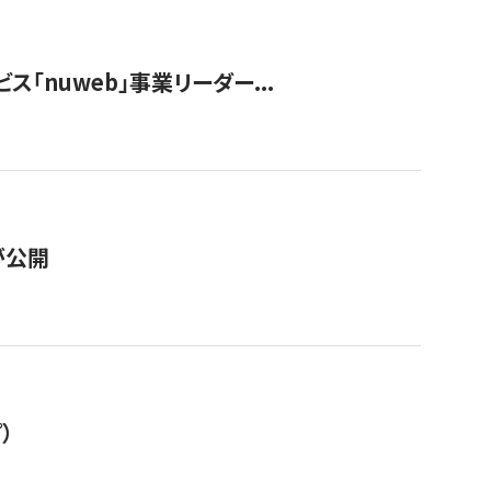
ス「nuweb」事業リーダー...
が公開
）