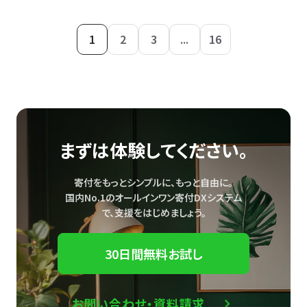
1
2
3
...
16
まずは体験してください。
寄付をもっとシンプルに、もっと自由に。
国内No.1のオールインワン寄付DXシステム
で、
支援をはじめましょう。
30日間無料お試し
お問い合わせ・資料請求