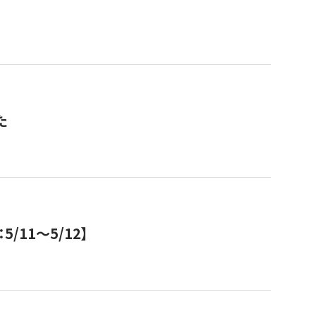
た
11～5/12】