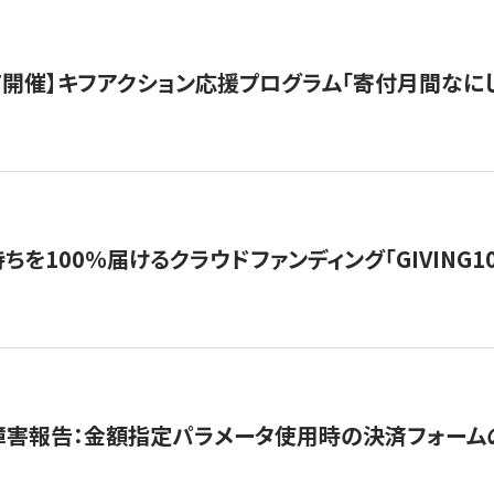
12/7開催】キフアクション応援プログラム「寄付月間なに
を100％届けるクラウドファンディング「GIVING100 b
障害報告：金額指定パラメータ使用時の決済フォーム