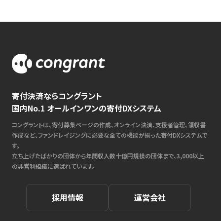
寄付決済ならコングラント
国内No.1 オールインワンの寄付DXシステム
コングラントは、寄付募集ページの作成、オンライン決済、支援者管理、領収書
作成など、ファンドレイジングに必要な全ての機能が揃った寄付DXシステムで
す。
立ち上げたばかりの団体から年間収入数十億円規模の団体まで、3,000以上
の非営利組織に選ばれています。
採用情報
運営会社