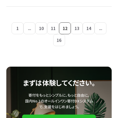
1
...
10
11
12
13
14
...
16
まずは体験してください。
寄付をもっとシンプルに、もっと自由に。
国内No.1のオールインワン寄付DXシステム
で、
支援をはじめましょう。