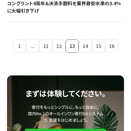
コングラント4周年＆決済手数料を業界最安水準の3.4％
に大幅引き下げ
1
...
11
12
13
14
15
16
まずは体験してください。
寄付をもっとシンプルに、もっと自由に。
国内No.1のオールインワン寄付DXシステム
で、
支援をはじめましょう。