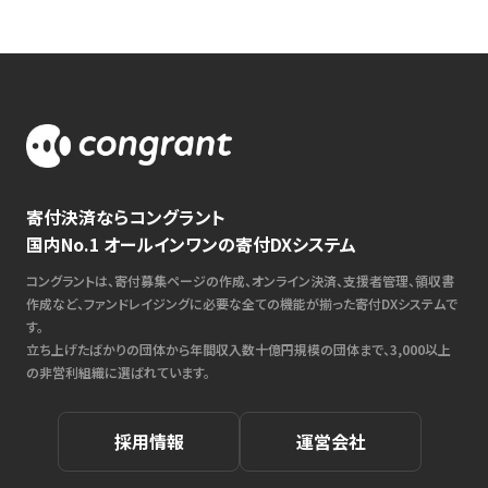
寄付決済ならコングラント
国内No.1 オールインワンの寄付DXシステム
コングラントは、寄付募集ページの作成、オンライン決済、支援者管理、領収書
作成など、ファンドレイジングに必要な全ての機能が揃った寄付DXシステムで
す。
立ち上げたばかりの団体から年間収入数十億円規模の団体まで、3,000以上
の非営利組織に選ばれています。
採用情報
運営会社