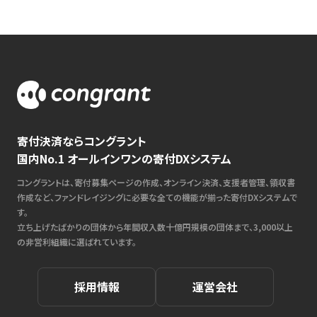
寄付決済ならコングラント
国内No.1 オールインワンの寄付DXシステム
コングラントは、寄付募集ページの作成、オンライン決済、支援者管理、領収書
作成など、ファンドレイジングに必要な全ての機能が揃った寄付DXシステムで
す。
立ち上げたばかりの団体から年間収入数十億円規模の団体まで、3,000以上
の非営利組織に選ばれています。
採用情報
運営会社