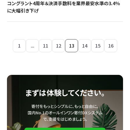
コングラント4周年＆決済手数料を業界最安水準の3.4％
に大幅引き下げ
1
...
11
12
13
14
15
16
まずは体験してください。
寄付をもっとシンプルに、もっと自由に。
国内No.1のオールインワン寄付DXシステム
で、
支援をはじめましょう。