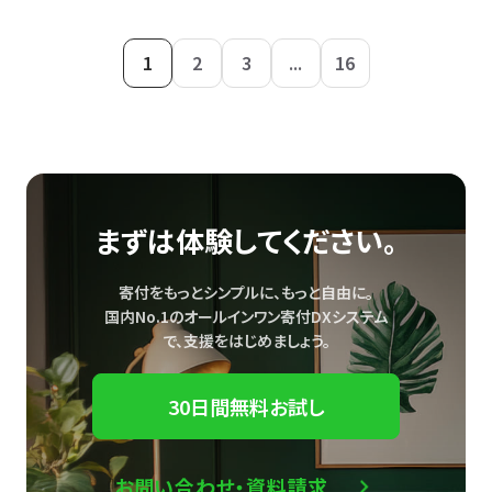
1
2
3
...
16
まずは体験してください。
寄付をもっとシンプルに、もっと自由に。
国内No.1のオールインワン寄付DXシステム
で、
支援をはじめましょう。
30日間無料お試し
お問い合わせ・資料請求