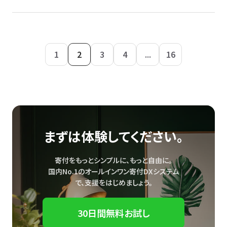
1
2
3
4
...
16
まずは体験してください。
寄付をもっとシンプルに、もっと自由に。
国内No.1のオールインワン寄付DXシステム
で、
支援をはじめましょう。
30日間無料お試し