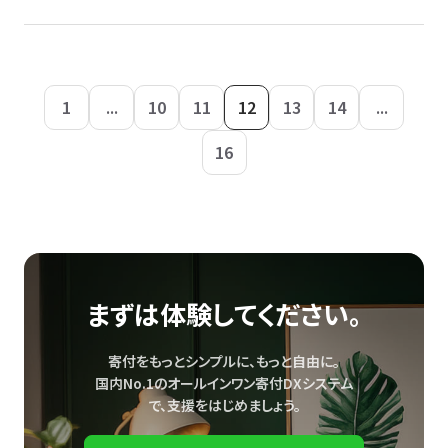
1
...
10
11
12
13
14
...
16
まずは体験してください。
寄付をもっとシンプルに、もっと自由に。
国内No.1のオールインワン寄付DXシステム
で、
支援をはじめましょう。