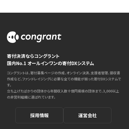
寄付決済ならコングラント
国内No.1 オールインワンの寄付DXシステム
コングラントは、寄付募集ページの作成、オンライン決済、支援者管理、領収書
作成など、ファンドレイジングに必要な全ての機能が揃った寄付DXシステムで
す。
立ち上げたばかりの団体から年間収入数十億円規模の団体まで、3,000以上
の非営利組織に選ばれています。
採用情報
運営会社