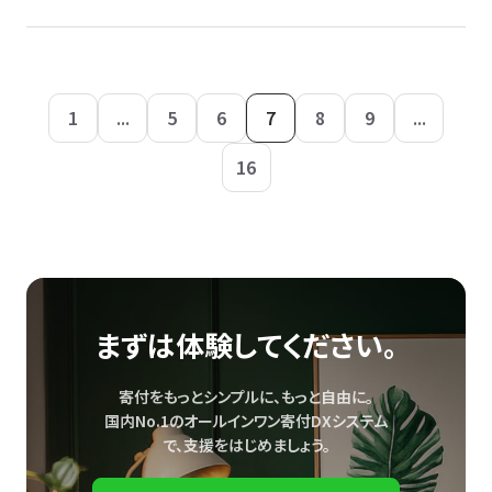
1
...
5
6
7
8
9
...
16
まずは体験してください。
寄付をもっとシンプルに、もっと自由に。
国内No.1のオールインワン寄付DXシステム
で、
支援をはじめましょう。