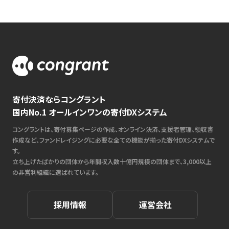
寄付決済ならコングラント
国内No.1 オールインワンの寄付DXシステム
コングラントは、寄付募集ページの作成、オンライン決済、支援者管理、領収書
作成など、ファンドレイジングに必要な全ての機能が揃った寄付DXシステムで
す。
立ち上げたばかりの団体から年間収入数十億円規模の団体まで、3,000以上
の非営利組織に選ばれています。
採用情報
運営会社