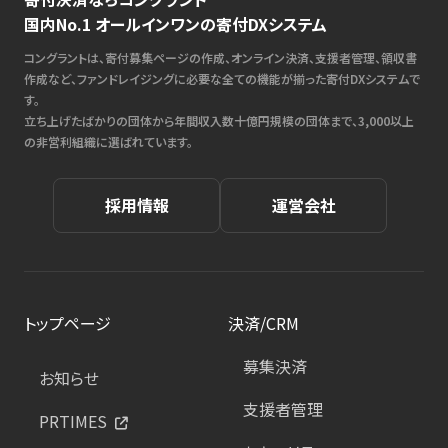
国内No.1 オールインワンの寄付DXシステム
コングラントは、寄付募集ページの作成、オンライン決済、支援者管理、領収書
作成など、ファンドレイジングに必要な全ての機能が揃った寄付DXシステムで
す。
立ち上げたばかりの団体から年間収入数十億円規模の団体まで、3,000以上
の非営利組織に選ばれています。
採用情報
運営会社
トップページ
決済/CRM
募集決済
お知らせ
支援者管理
PRTIMES