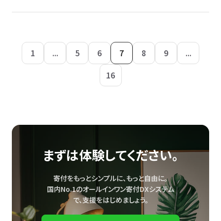
1
...
5
6
7
8
9
...
16
まずは体験してください。
寄付をもっとシンプルに、もっと自由に。
国内No.1のオールインワン寄付DXシステム
で、
支援をはじめましょう。