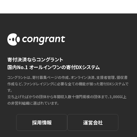
寄付決済ならコングラント
国内No.1 オールインワンの寄付DXシステム
コングラントは、寄付募集ページの作成、オンライン決済、支援者管理、領収書
作成など、ファンドレイジングに必要な全ての機能が揃った寄付DXシステムで
す。
立ち上げたばかりの団体から年間収入数十億円規模の団体まで、3,000以上
の非営利組織に選ばれています。
採用情報
運営会社