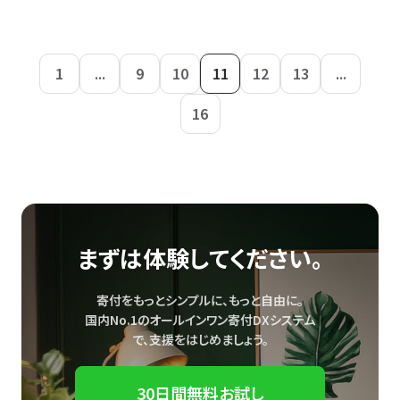
1
...
9
10
11
12
13
...
16
まずは体験してください。
寄付をもっとシンプルに、もっと自由に。
国内No.1のオールインワン寄付DXシステム
で、
支援をはじめましょう。
30日間無料お試し