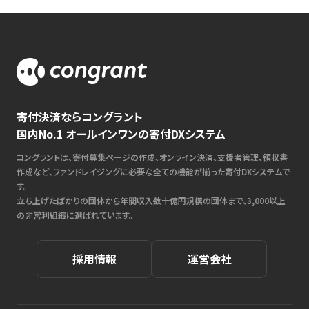
寄付決済ならコングラント
国内No.1 オールインワンの寄付DXシステム
コングラントは、寄付募集ページの作成、オンライン決済、支援者管理、領収書
作成など、ファンドレイジングに必要な全ての機能が揃った寄付DXシステムで
す。
立ち上げたばかりの団体から年間収入数十億円規模の団体まで、3,000以上
の非営利組織に選ばれています。
採用情報
運営会社