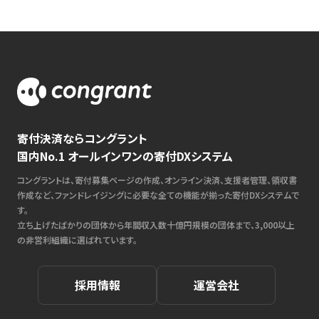
寄付決済ならコングラント
国内No.1 オールインワンの寄付DXシステム
コングラントは、寄付募集ページの作成、オンライン決済、支援者管理、領収書
作成など、ファンドレイジングに必要な全ての機能が揃った寄付DXシステムで
す。
立ち上げたばかりの団体から年間収入数十億円規模の団体まで、3,000以上
の非営利組織に選ばれています。
採用情報
運営会社