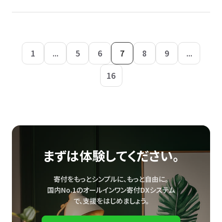
1
...
5
6
7
8
9
...
16
まずは体験してください。
寄付をもっとシンプルに、もっと自由に。
国内No.1のオールインワン寄付DXシステム
で、
支援をはじめましょう。