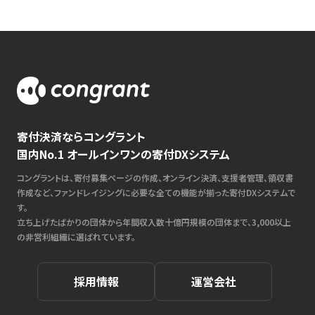
寄付決済ならコングラント
国内No.1 オールインワンの寄付DXシステム
コングラントは、寄付募集ページの作成、オンライン決済、支援者管理、領収書
作成など、ファンドレイジングに必要な全ての機能が揃った寄付DXシステムで
す。
立ち上げたばかりの団体から年間収入数十億円規模の団体まで、3,000以上
の非営利組織に選ばれています。
採用情報
運営会社