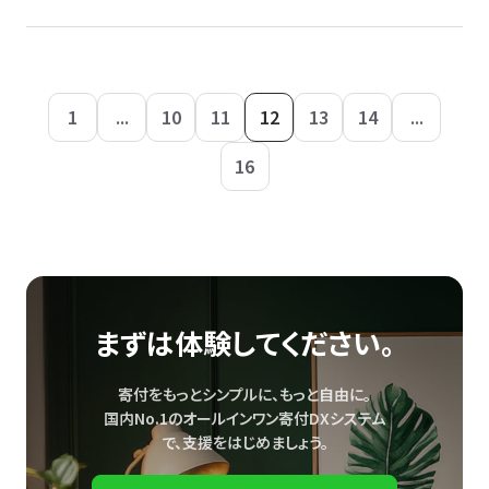
1
...
10
11
12
13
14
...
16
まずは体験してください。
寄付をもっとシンプルに、もっと自由に。
国内No.1のオールインワン寄付DXシステム
で、
支援をはじめましょう。