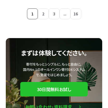
1
2
3
...
16
まずは体験してください。
寄付をもっとシンプルに、もっと自由に。
国内No.1のオールインワン寄付DXシステム
で、
支援をはじめましょう。
30日間無料お試し
お問い合わせ・資料請求