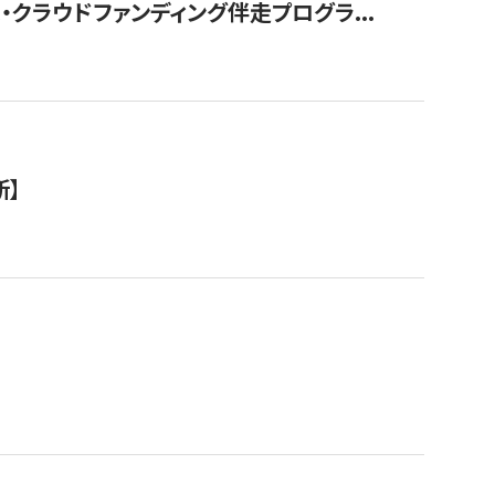
クラウドファンディング伴走プログラ...
新】