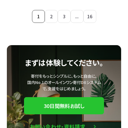
1
2
3
...
16
まずは体験してください。
寄付をもっとシンプルに、もっと自由に。
国内No.1のオールインワン寄付DXシステム
で、
支援をはじめましょう。
30日間無料お試し
お問い合わせ・資料請求