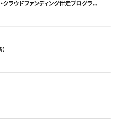
クラウドファンディング伴走プログラ...
新】