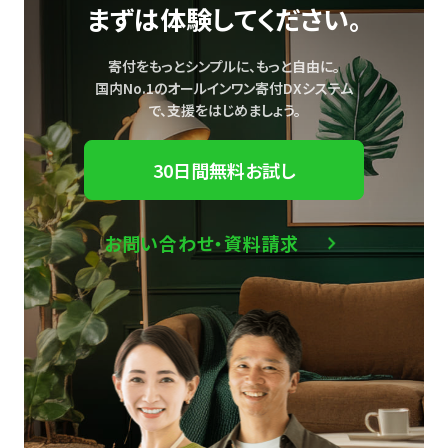
まずは体験してください。
寄付をもっとシンプルに、もっと自由に。
国内No.1のオールインワン寄付DXシステム
で、
支援をはじめましょう。
30日間無料お試し
お問い合わせ・資料請求