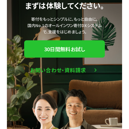
まずは体験してください。
寄付をもっとシンプルに、もっと自由に。
国内No.1のオールインワン寄付DXシステム
で、
支援をはじめましょう。
30日間無料お試し
お問い合わせ・資料請求