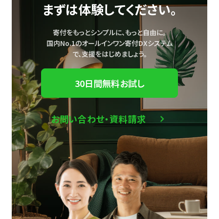
まずは体験してください。
寄付をもっとシンプルに、もっと自由に。
国内No.1のオールインワン寄付DXシステム
で、
支援をはじめましょう。
30日間無料お試し
お問い合わせ・資料請求