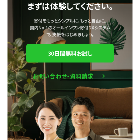
まずは体験してください。
寄付をもっとシンプルに、もっと自由に。
国内No.1のオールインワン寄付DXシステム
で、
支援をはじめましょう。
30日間無料お試し
お問い合わせ・資料請求