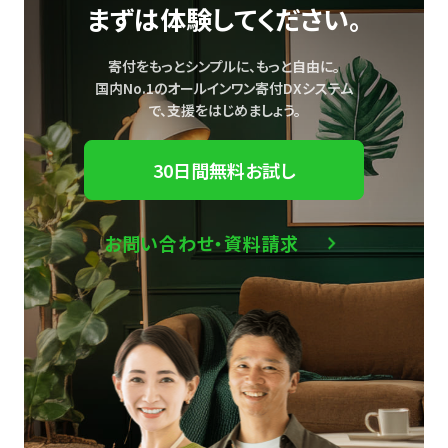
まずは体験してください。
寄付をもっとシンプルに、もっと自由に。
国内No.1のオールインワン寄付DXシステム
で、
支援をはじめましょう。
30日間無料お試し
お問い合わせ・資料請求