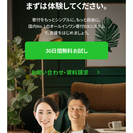
まずは体験してください。
寄付をもっとシンプルに、もっと自由に。
国内No.1のオールインワン寄付DXシステム
で、
支援をはじめましょう。
30日間無料お試し
お問い合わせ・資料請求