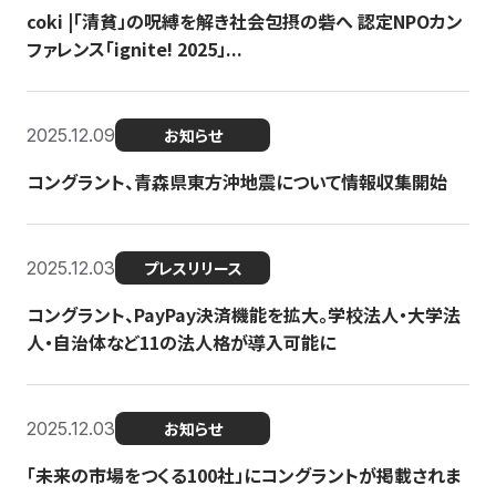
coki |「清貧」の呪縛を解き社会包摂の砦へ 認定NPOカン
ファレンス「ignite! 2025」...
2025.12.09
お知らせ
コングラント、青森県東方沖地震について情報収集開始
2025.12.03
プレスリリース
コングラント、PayPay決済機能を拡大。学校法人・大学法
人・自治体など11の法人格が導入可能に
2025.12.03
お知らせ
「未来の市場をつくる100社」にコングラントが掲載されま