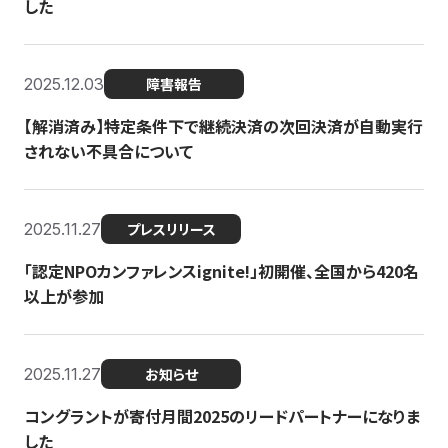
した
2025.12.03
障害報告
【解消済み】特定条件下で継続決済の次回決済が自動実行
されない不具合について
2025.11.27
プレスリリース
「認定NPOカンファレンスignite!」初開催、全国から420名
以上が参加
2025.11.27
お知らせ
コングラントが寄付月間2025のリードパートナーになりま
した