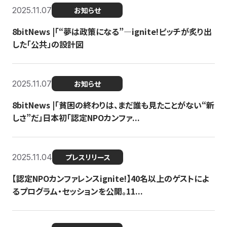
2025.11.07
お知らせ
8bitNews |「“夢は政策になる”—ignite!ピッチが炙り出
した「公共」の設計図
2025.11.07
お知らせ
8bitNews |「貧困の終わりは、まだ誰も見たことがない“新
しさ”だ」日本初「認定NPOカンファ...
2025.11.04
プレスリリース
【認定NPOカンファレンスignite!】40名以上のゲストによ
るプログラム・セッションを公開。11...