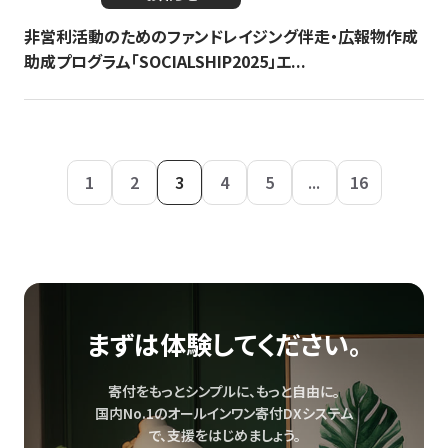
非営利活動のためのファンドレイジング伴走・広報物作成
助成プログラム「SOCIALSHIP2025」エ...
1
2
3
4
5
...
16
まずは体験してください。
寄付をもっとシンプルに、もっと自由に。
国内No.1のオールインワン寄付DXシステム
で、
支援をはじめましょう。