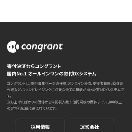
寄付決済ならコングラント
国内No.1 オールインワンの寄付DXシステム
コングラントは、寄付募集ページの作成、オンライン決済、支援者管理、領収書
作成など、ファンドレイジングに必要な全ての機能が揃った寄付DXシステムで
す。
立ち上げたばかりの団体から年間収入数十億円規模の団体まで、3,000以上
の非営利組織に選ばれています。
採用情報
運営会社