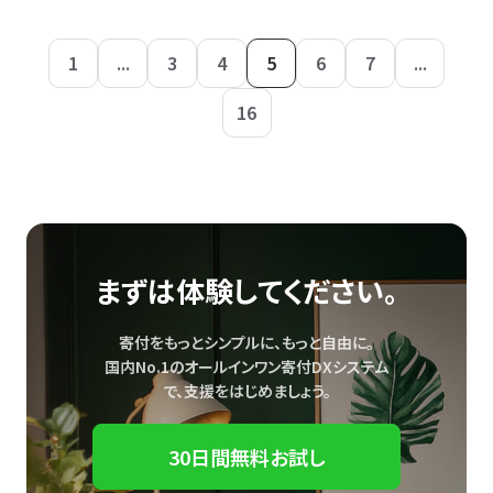
1
...
3
4
5
6
7
...
16
まずは体験してください。
寄付をもっとシンプルに、もっと自由に。
国内No.1のオールインワン寄付DXシステム
で、
支援をはじめましょう。
30日間無料お試し