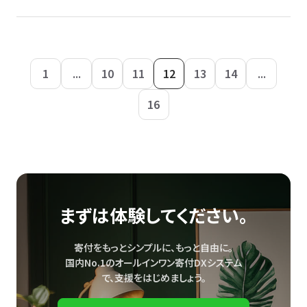
1
...
10
11
12
13
14
...
16
まずは体験してください。
寄付をもっとシンプルに、もっと自由に。
国内No.1のオールインワン寄付DXシステム
で、
支援をはじめましょう。