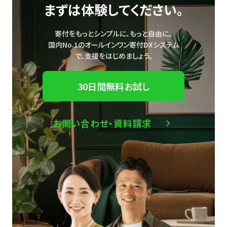
まずは体験してください。
寄付をもっとシンプルに、もっと自由に。
国内No.1のオールインワン寄付DXシステム
で、
支援をはじめましょう。
30日間無料お試し
お問い合わせ・資料請求