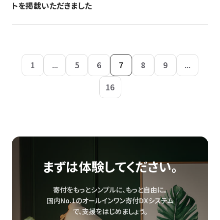
トを掲載いただきました
1
...
5
6
7
8
9
...
16
まずは体験してください。
寄付をもっとシンプルに、もっと自由に。
国内No.1のオールインワン寄付DXシステム
で、
支援をはじめましょう。